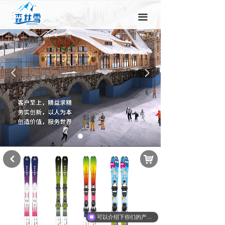
끀
끀
넳
넲
낙
낒
可以介绍下你们的产品么？